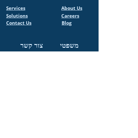
Services
About Us
Solutions
Careers
Contact Us
Blog
משפטי
צור קשר
+972-52-6509010
Accessibility
Statement
info@allegropro.co.il
Privacy Policy
עקוב אחרינו גם
ברשתות החברתיות