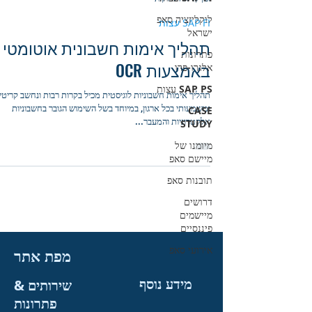
לוקליזציה סאפ
SAP FI עצות
ישראל
תהליך אימות חשבונית אוטומטי
פתרונות
באמצעות OCR
אלגרו-פרו
SAP PS עצות
תהליך אימות חשבוניות לוגיסטית מכיל בקרות רבות ונחשב קריטי
ומשמעותי בכל ארגון, במיוחד בשל השימוש הגובר בחשבוניות
CASE
אלקטרוניות והמעבר...
STUDY
מיומנו של
מיישם סאפ
תובנות סאפ
דרושים
מיישמים
פיננסיים
אירועי סאפ
מפת אתר
מידע נוסף
שירותים &
פתרונות