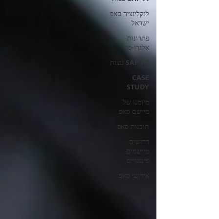
לוקליזציה סאפ
ישראל
פתרונות
אלגרו-פרו
SAP PS עצות
CASE
STUDY
מיומנו של
מיישם סאפ
תובנות סאפ
דרושים
מיישמים
פיננסיים
אירועי סאפ