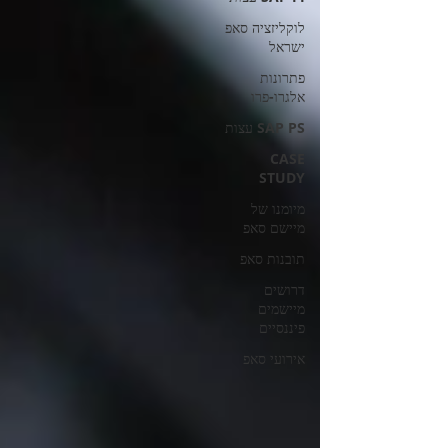
לוקליזציה סאפ
ישראל
פתרונות
אלגרו-פרו
SAP PS עצות
CASE
STUDY
מיומנו של
מיישם סאפ
תובנות סאפ
דרושים
מיישמים
פיננסיים
אירועי סאפ