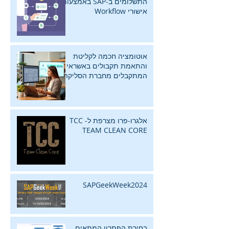
התשלומים ב-SAP באמצעות
אישורי Workflow
אוטומציה חכמה לקליטת
והתאמת תקבולים באשראי
המתקבלים מחברת הסליקה
באמצעות InsightZap
אלגרו-פרו מצרפת ל- TCC
TEAM CLEAN CORE
SAPGeekWeek2024
בחירת הפתרון המתאים