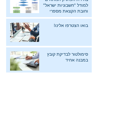
למודל "חשבוניות ישראל"
וחובת הקצאת מספרי
חשבוניות מס
בואו הצטרפו אלינו!
סימולטור לבדיקת קובץ
במבנה אחיד
SAPGeekWeek2023
אלגרו-פרו מאמינה שזה הזמן
ל- Rise with SAP
אימות קובץ מסב ע"י שימוש